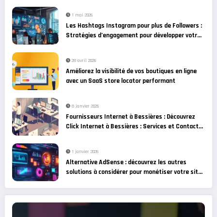
1 mai 2026
Les Hashtags Instagram pour plus de Followers :
Stratégies d’engagement pour développer votre
communauté
28 avril 2026
Améliorez la visibilité de vos boutiques en ligne
avec un SaaS store locator performant
8 janvier 2026
Fournisseurs Internet à Bessières : Découvrez
Click Internet à Bessières : Services et Contact
et les alternatives
1 janvier 2026
Alternative AdSense : découvrez les autres
solutions à considérer pour monétiser votre site
web !